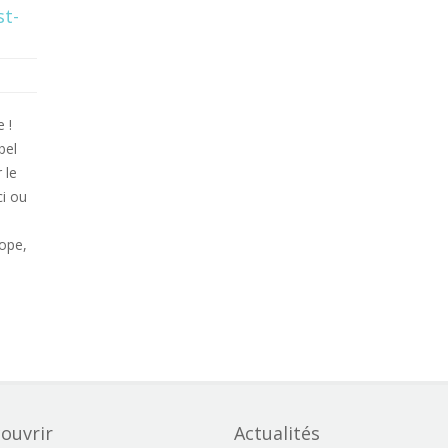
st-
 !
bel
 le
ci ou
Dope,
ouvrir
Actualités