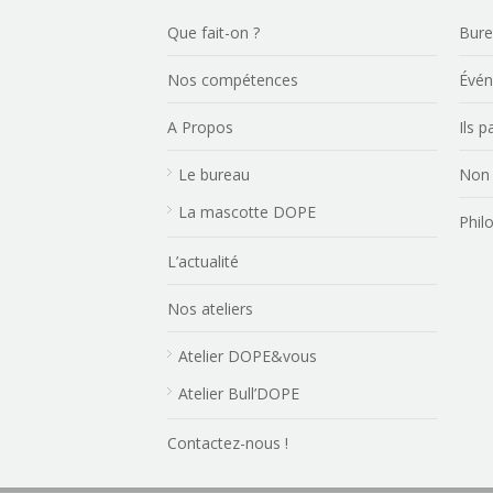
Que fait-on ?
Bur
Nos compétences
Évé
A Propos
Ils 
Le bureau
Non 
La mascotte DOPE
Phil
L’actualité
Nos ateliers
Atelier DOPE&vous
Atelier Bull’DOPE
Contactez-nous !