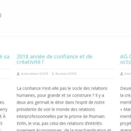
E
é sa
2018 année de confiance et de
AG C
créativité !
oct
Association DOPE
Bureau DOPE
Ass
La confiance n’est-elle pas le socle des relations
Deuxi
humaines, pour grandir et se construire ? Il y a
la cré
es.
deux ans germait le désir dans l’esprit de notre
membr
erry
présidente de voir le monde des relations
« Mar
E À
interprofessionnelles par le prisme de l’humain.
membr
ES
Enfin, le vrai, pas celui des relations d’intérêts
proje
E
purement économiques, de la marchandisation et
grain