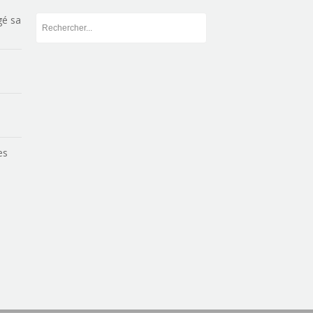
gé sa
es