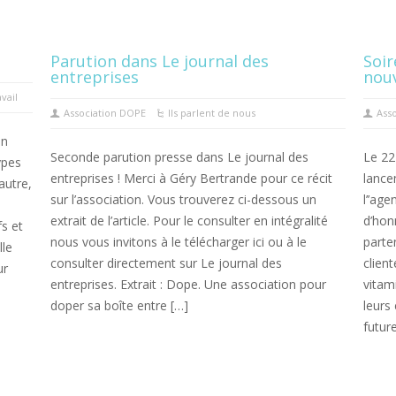
Parution dans Le journal des
Soir
entreprises
nouv
vail
Association DOPE
Ils parlent de nous
Ass
un
Seconde parution presse dans Le journal des
Le 22
ypes
entreprises ! Merci à Géry Bertrande pour ce récit
lance
autre,
sur l’association. Vous trouverez ci-dessous un
l’’ag
extrait de l’article. Pour le consulter en intégralité
d’hon
s et
nous vous invitons à le télécharger ici ou à le
parte
lle
consulter directement sur Le journal des
clien
ur
entreprises. Extrait : Dope. Une association pour
vitam
doper sa boîte entre […]
leurs
futur