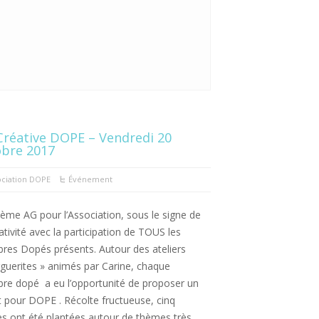
réative DOPE – Vendredi 20
obre 2017
ociation DOPE
Événement
ème AG pour l’Association, sous le signe de
ativité avec la participation de TOUS les
es Dopés présents. Autour des ateliers
guerites » animés par Carine, chaque
e dopé a eu l’opportunité de proposer un
t pour DOPE . Récolte fructueuse, cinq
es ont été plantées autour de thèmes très