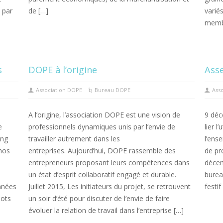
, par
de […]
varié
memb
s
DOPE à l’origine
Ass
Association DOPE
Bureau DOPE
Ass
A l’origine, l’association DOPE est une vision de
9 déc
e
professionnels dynamiques unis par l’envie de
lier l
ing
travailler autrement dans les
l’ens
 nos
entreprises. Aujourd’hui, DOPE rassemble des
de pr
entrepreneurs proposant leurs compétences dans
décem
un état d’esprit collaboratif engagé et durable.
burea
nnées
Juillet 2015, Les initiateurs du projet, se retrouvent
festif
pots
un soir d’été pour discuter de l’envie de faire
évoluer la relation de travail dans l’entreprise […]